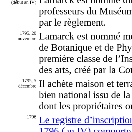
(début an IV)
professeurs du Muséu
par le règlement.
1795, 20
Lamarck est nommé mem
novembre
de Botanique et de Phy
première classe de l’Ins
des arts, créé par la C
1795, 5
Il achète maison et terr
décembre
bien national issu de la
dont les propriétaires o
1796
Le registre d’inscript
1796 (an IV) comport