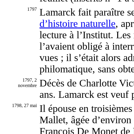
1797
Lamarck fait paraître s
d’histoire naturelle
, ap
lecture à l’Institut. Le
l’avaient obligé à inte
vues ; il s’était alors a
philomatique, sans obte
1797, 2
Décès de Charlotte Vic
novembre
ans. Lamarck est veuf p
1798, 27 mai
Il épouse en troisièmes
Mallet, âgée d’environ 
François De Monet de