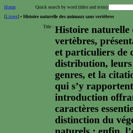
Home
Quick search by word (titles and texts)
[
Livres
] •
Histoire naturelle des animaux sans vertèbres
Title :
Histoire naturell
vertèbres, présent
et particuliers de
distribution, leurs
genres, et la citat
qui s’y rapporten
introduction offra
caractères essentie
distinction du vég
naturels ; enfin, l