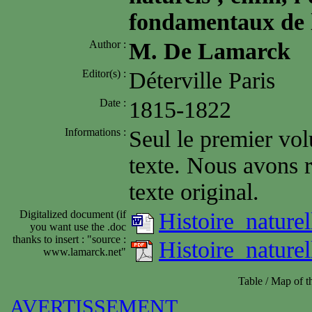
fondamentaux de l
Author :
M. De Lamarck
Editor(s) :
Déterville Paris
Date :
1815-1822
Informations :
Seul le premier vo
texte. Nous avons r
texte original.
Digitalized document (if
Histoire_nature
you want use the .doc
thanks to insert : "source :
Histoire_nature
www.lamarck.net"
Table / Map of 
AVERTISSEMENT