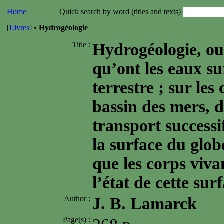
Home
Quick search by word (titles and texts)
[
Livres
] •
Hydrogéologie
Title :
Hydrogéologie, ou
qu’ont les eaux su
terrestre ; sur les
bassin des mers, 
transport successif
la surface du glob
que les corps viva
l’état de cette sur
Author :
J. B. Lamarck
Page(s) :