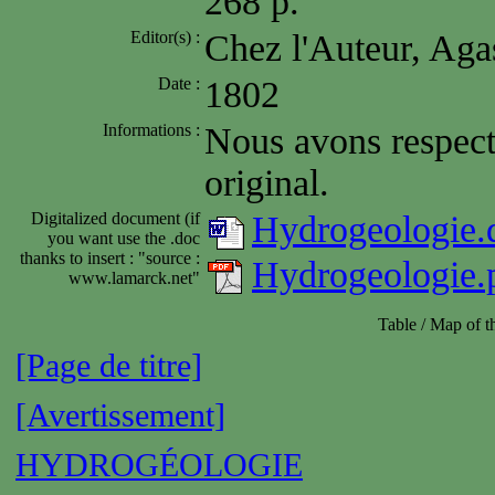
268 p.
Editor(s) :
Chez l'Auteur, Agas
Date :
1802
Informations :
Nous avons respect
original.
Digitalized document (if
Hydrogeologie.
you want use the .doc
thanks to insert : "source :
Hydrogeologie.
www.lamarck.net"
Table / Map of 
[Page de titre]
[Avertissement]
HYDROGÉOLOGIE