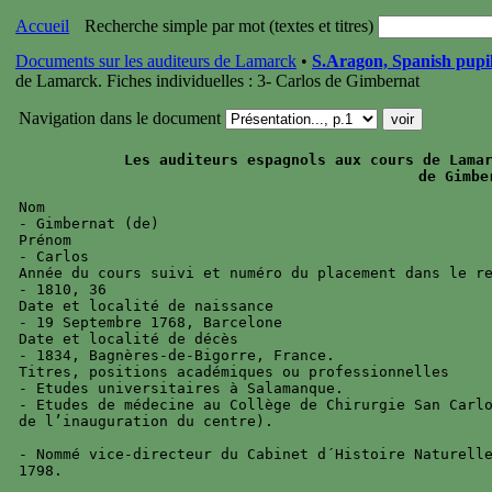
Accueil
Recherche simple par mot (textes et titres)
Documents sur les auditeurs de Lamarck
•
S.Aragon, Spanish pupil
de Lamarck. Fiches individuelles : 3- Carlos de Gimbernat
Navigation dans le document
Les auditeurs espagnols aux cours de Lamar
Nom  

- Gimbernat (de)

Prénom 

- Carlos

Année du cours suivi et numéro du placement dans le re
- 1810, 36

Date et localité de naissance 

- 19 Septembre 1768, Barcelone 

Date et localité de décès 

- 1834, Bagnères-de-Bigorre, France.

Titres, positions académiques ou professionnelles 

- Etudes universitaires à Salamanque.

- Etudes de médecine au Collège de Chirurgie San Carlo
de l’inauguration du centre).

- Nommé vice-directeur du Cabinet d´Histoire Naturelle
1798.
