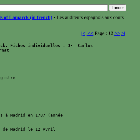
s of Lamarck (in french)
• Les auditeurs espagnols aux cours
|<
<<
Page :
12
>>
>|
ck. Fiches individuelles : 3-  Carlos 

gistre 

s à Madrid en 1787 (année 

 de Madrid le 12 Avril 
