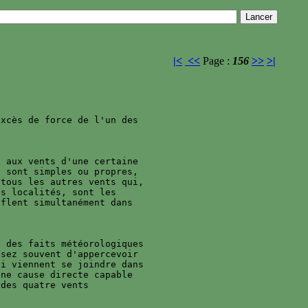
|<
<<
Page :
156
>>
>|
xcès de force de l'un des 

 aux vents d'une certaine 

 sont simples ou propres, 

tous les autres vents qui, 

s localités, sont les 

flent simultanément dans 

 des faits météorologiques 

sez souvent d'appercevoir 

i viennent se joindre dans 

ne cause directe capable 

des quatre vents 
