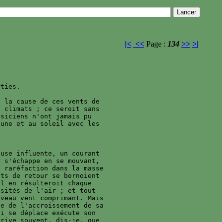
|<
<<
Page :
134
>>
>|
ties.

 la cause de ces vents de 

 climats ; ce seroit sans 

siciens n'ont jamais pu 

une et au soleil avec les 

use influente, un courant 

 s'échappe en se mouvant, 

 raréfaction dans la masse 

ts de retour se bornoient 

l en résulteroit chaque 

sités de l'air ; et tout 

veau vent comprimant. Mais 

e de l'accroissement de sa 

i se déplace exécute son 

rive souvent, dis-je, que 
