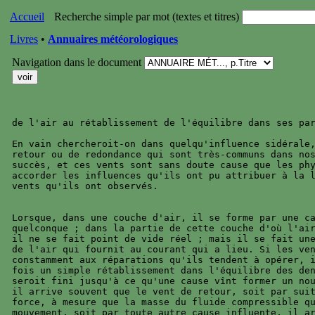
Accueil
Recherche simple par mot (textes et titres)
Livres
•
Annuaires météorologiques
Navigation dans le document
de l'air au rétablissement de l'équilibre dans ses par
En vain chercheroit-on dans quelqu'influence sidérale,
retour ou de redondance qui sont très-communs dans nos
succès, et ces vents sont sans doute cause que les phy
accorder les influences qu'ils ont pu attribuer à la l
vents qu'ils ont observés.

Lorsque, dans une couche d'air, il se forme par une ca
quelconque ; dans la partie de cette couche d'où l'air
il ne se fait point de vide réel ; mais il se fait une
de l'air qui fournit au courant qui a lieu. Si les ven
constamment aux réparations qu'ils tendent à opérer, i
fois un simple rétablissement dans l'équilibre des den
seroit fini jusqu'à ce qu'une cause vînt former un nou
il arrive souvent que le vent de retour, soit par suit
force, à mesure que la masse du fluide compressible qu
mouvement, soit par toute autre cause influente, il ar