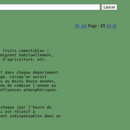
|<
<<
Page :
15
>>
>|
 fruits comestibles ; 

migrent habituellement, 

 d'agriculture, etc.

t dans chaque département 

ge. Lorsqu'on auroit 

u au moins douze années, 

ée de combien l'année ou 

nfluences atmosphériques. 

chaque jour l'heure du 

i est relatif à 

ont indispensables dans un 
