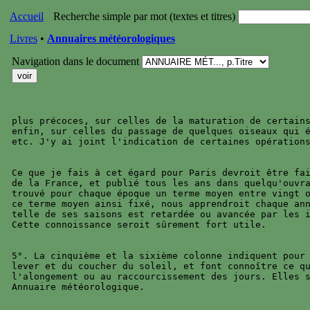
Accueil
Recherche simple par mot (textes et titres)
Livres
•
Annuaires météorologiques
Navigation dans le document
plus précoces, sur celles de la maturation de certains
enfin, sur celles du passage de quelques oiseaux qui é
etc. J'y ai joint l'indication de certaines opérations
Ce que je fais à cet égard pour Paris devroit être fai
de la France, et publié tous les ans dans quelqu'ouvra
trouvé pour chaque époque un terme moyen entre vingt o
ce terme moyen ainsi fixé, nous apprendroit chaque ann
telle de ses saisons est retardée ou avancée par les i
Cette connoissance seroit sûrement fort utile.

5°. La cinquième et la sixième colonne indiquent pour 
lever et du coucher du soleil, et font connoître ce qu
l'alongement ou au raccourcissement des jours. Elles s
Annuaire météorologique.
