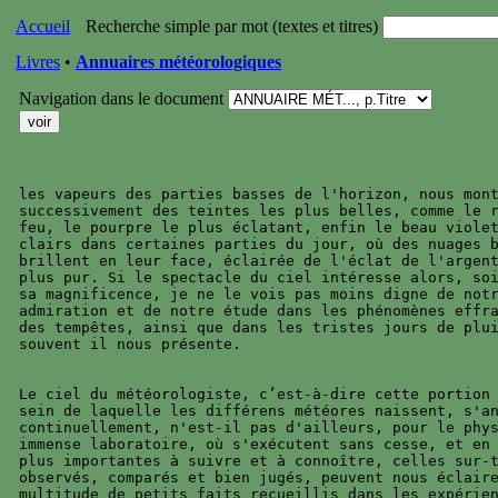
Accueil
Recherche simple par mot (textes et titres)
Livres
•
Annuaires météorologiques
Navigation dans le document
les vapeurs des parties basses de l'horizon, nous mont
successivement des teintes les plus belles, comme le r
feu, le pourpre le plus éclatant, enfin le beau violet
clairs dans certaines parties du jour, où des nuages b
brillent en leur face, éclairée de l'éclat de l'argent
plus pur. Si le spectacle du ciel intéresse alors, soi
sa magnificence, je ne le vois pas moins digne de notr
admiration et de notre étude dans les phénomènes effra
des tempêtes, ainsi que dans les tristes jours de plui
souvent il nous présente.

Le ciel du météorologiste, c’est-à-dire cette portion 
sein de laquelle les différens météores naissent, s'an
continuellement, n'est-il pas d'ailleurs, pour le phys
immense laboratoire, où s'exécutent sans cesse, et en 
plus importantes à suivre et à connoître, celles sur-t
observés, comparés et bien jugés, peuvent nous éclaire
multitude de petits faits recueillis dans les expérien