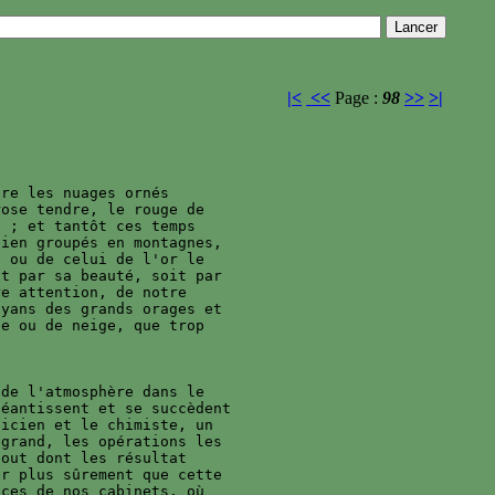
|<
<<
Page :
98
>>
>|
re les nuages ornés 

ose tendre, le rouge de 

 ; et tantôt ces temps 

ien groupés en montagnes, 

 ou de celui de l'or le 

t par sa beauté, soit par 

e attention, de notre 

yans des grands orages et 

e ou de neige, que trop 

de l'atmosphère dans le 

éantissent et se succèdent 

icien et le chimiste, un 

grand, les opérations les 

out dont les résultat 

r plus sûrement que cette 

ces de nos cabinets, où 
