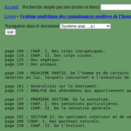
Accueil
Recherche simple par mot (textes et titres)
Livres
•
Système analytique des connaissances positives de l’ho
Navigation dans le document
page 100 : CHAP. I. Des corps inorganiques.

page 114 : CHAP. II. Des corps vivans.

page 125 : Des végétaux.

page 134 : Des animaux.

page 149 : DEUXIEME PARTIE. De l'homme et de certains 
observés en lui, lesquels concourent à l'exécution de 
page 161 : Généralités sur le Sentiment.

page 175 : ANALYSE des phénomènes qui appartiennent au
page 177 : PREMIÈRE SECTION. De la sensation.

page 180 : CHAP. I. Des sensations particulières.

page 184 : CHAP. II. De la sensation générale.

page 191 : SECTION II. Du sentiment intérieur et de se
page 206 :CHAP. I. Des penchans naturels.

page 228 : CHAP. II. De l'Instinct.
