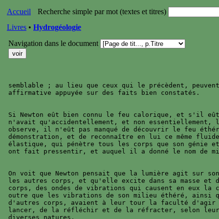
Accueil
Recherche simple par mot (textes et titres)
Livres
•
Hydrogéologie
Navigation dans le document
semblable ; au lieu que ceux qui le précèdent, peuvent
affirmative appuyée sur des faits bien constatés.

Si Newton eût bien connu le feu calorique, et s'il eût
n'avait qu'accidentellement, et non essentiellement, l
observe, il n'eût pas manqué de découvrir le feu éthér
démonstration, et de reconnaître en lui ce même fluide
élastique, qui pénètre tous les corps que son génie et
ont fait pressentir, et auquel il a donné le nom de mi
On voit que Newton pensait que la lumière agit sur son
les autres corps, et qu'elle excite dans sa masse et d
corps, des ondes de vibrations qui causent en eux la c
outre que les vibrations de son milieu éthéré, ainsi q
d'autres corps, avaient à leur tour la faculté d'agir 
lancer, de la réfléchir et de la réfracter, selon leur
diverses natures.
