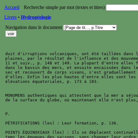
Accueil
Recherche simple par mot (textes et titres)
Livres
•
Hydrogéologie
Navigation dans le document
duit d'irruptions volcaniques, ont été taillées dans l
plaines, par le résultat de l'influence et des mouveme
11 et suiv., p. 148 et 149. La plupart d'entre elles f
dans le bassin des mers, et ensuite encaissées dans le
sec et recouvert de corps vivans, s'est graduellement 
d'elles. Enfin les plus hautes d'entre elles sont les 
élévations équatoriales, p. 173 à 183.

MONUMENS authentiques qui attestent que la mer a séjou
de la surface du globe, où maintenant elle n'est plus,
P.

PÉTRIFICATIONS (les) : Leur formation, p. 136.

POINTS ÉQUINOXIAUX (les) : Ils se déplacent continuell
tems les époques des saisons, sans changer leur ordre 