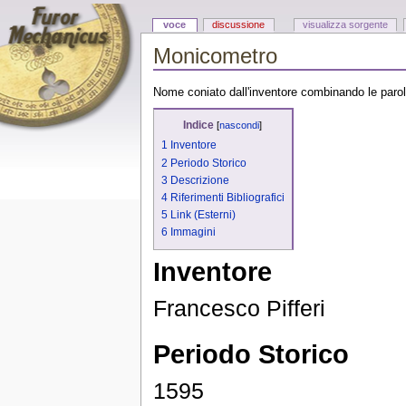
voce
discussione
visualizza sorgente
Monicometro
Nome coniato dall'inventore combinando le paro
Indice
[
nascondi
]
1
Inventore
2
Periodo Storico
3
Descrizione
4
Riferimenti Bibliografici
5
Link (Esterni)
6
Immagini
Inventore
Francesco Pifferi
Periodo Storico
1595